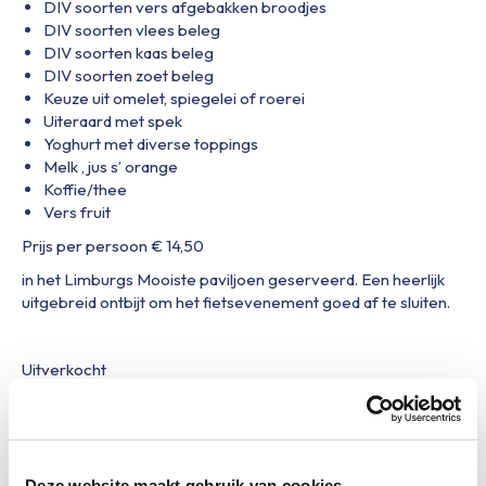
DIV soorten vers afgebakken broodjes
DIV soorten vlees beleg
DIV soorten kaas beleg
DIV soorten zoet beleg
Keuze uit omelet, spiegelei of roerei
Uiteraard met spek
Yoghurt met diverse toppings
Melk , jus s’ orange
Koffie/thee
Vers fruit
Prijs per persoon € 14,50
in het Limburgs Mooiste paviljoen geserveerd. Een heerlijk
uitgebreid ontbijt om het fietsevenement goed af te sluiten.
Uitverkocht
Deel met je fietsvrienden!
Share
Share
Share
Deze website maakt gebruik van cookies