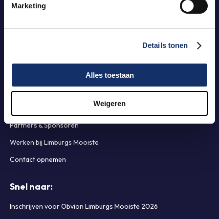
Marketing
Blijf op de hoogte!
Meld je aan op onze nieuwsbrief!
Aanmelden
Details tonen
Limburgs Mooiste
Alles toestaan
Organisatie
Weigeren
Ambitie & MVO
Historie Limburgs Mooiste
Partners & Sponsoren
Werken bij Limburgs Mooiste
Contact opnemen
Snel naar: