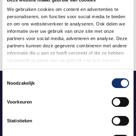
on
on
on
We gebruiken cookies om content en advertenties te
Facebook
WhatsApp
Pinterest
personaliseren, om functies voor social media te bieden
en om ons websiteverkeer te analyseren. Ook delen we
informatie over uw gebruik van onze site met onze
Winkelmand
partners voor social media, adverteren en analyse. Deze
Geen producten in de winkelwagen.
partners kunnen deze gegevens combineren met andere
informatie die u aan ze heeft verstrekt of die ze hebben
verzameld op basis van uw gebruik van hun services.
Toestemmingsselectie
Noodzakelijk
Voorkeuren
Obvion Limburgs Mooiste
vindt in
2026
plaats op 29 & 30 mei
Statistieken