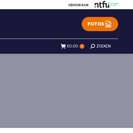
OBVION RUN
FOTOS
€
0.00
Search:
ZOEKEN
0