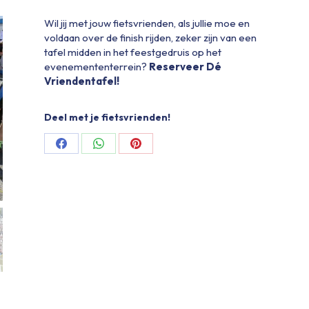
Wil jij met jouw fietsvrienden, als jullie moe en
voldaan over de finish rijden, zeker zijn van een
tafel midden in het feestgedruis op het
evenemententerrein?
Reserveer Dé
Vriendentafel!
Deel met je fietsvrienden!
Share
Share
Share
on
on
on
Facebook
WhatsApp
Pinterest