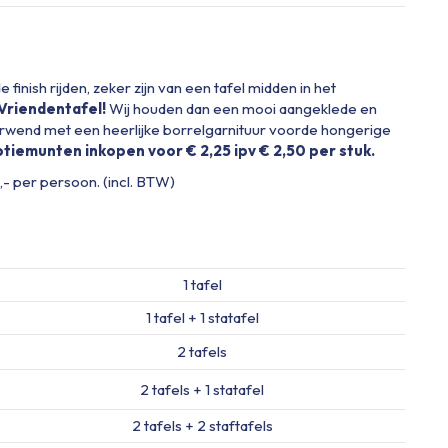
e finish rijden, zeker zijn van een tafel midden in het
Vriendentafel!
Wij houden dan een mooi aangeklede en
 verwend met een heerlijke borrelgarnituur voorde hongerige
iemunten inkopen voor € 2,25 ipv € 2,50 per stuk.
,- per persoon. (incl. BTW)
1 tafel
1 tafel + 1 statafel
2 tafels
2 tafels + 1 statafel
2 tafels + 2 staftafels