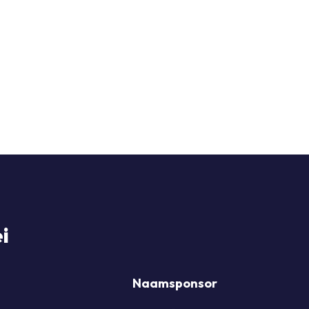
i
Naamsponsor