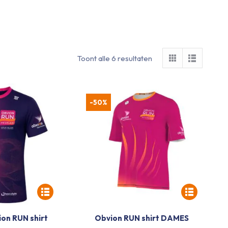
Gesorteerd
Toont alle 6 resultaten
op
nieuwste
-50%
ion RUN shirt
Obvion RUN shirt DAMES