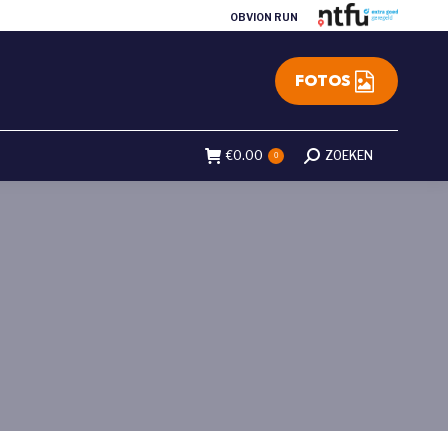
OBVION RUN
FOTOS
€
0.00
Search:
ZOEKEN
0