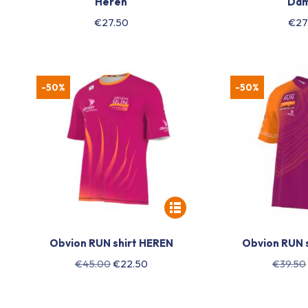
Heren
Da
€
27.50
€
27
-50%
-50%
Obvion RUN shirt HEREN
Obvion RUN 
Oorspronkelijke
Huidige
€
45.00
€
22.50
€
39.50
prijs
prijs
was:
is: