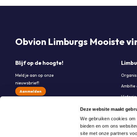
Obvion Limburgs Mooiste
vi
Blijf op de hoogte!
Limbu
Meld je aan op onze
Organis
nieuwsbrief!
Ambitie
Aanmelden
Histori
Partner
Deze website maakt gebru
Werken 
We gebruiken cookies om c
bieden en om ons websitev
Contac
site met onze partners vo