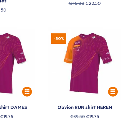
mes
Oorspronkelijke
Huidige
€
45.00
€
22.50
.50
prijs
prijs
was:
is:
€45.00.
€22.50.
-50%
shirt DAMES
Obvion RUN shirt HEREN
Oorspronkelijke
Huidige
Oorspronkelijke
Huidige
€
19.75
€
39.50
€
19.75
prijs
prijs
prijs
prijs
was:
is:
was:
is: