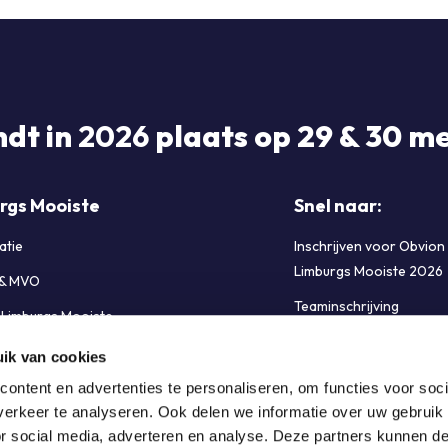
€45.00.
€22.50.
ndt in
2026
plaats op 29 & 30 me
rgs Mooiste
Snel naar:
atie
Inschrijven voor Obvion
Limburgs Mooiste 2026
 & MVO
Teaminschrijving
e Limburgs Mooiste
FAQ Limburgs Mooiste
s & Sponsoren
ik van cookies
Cookiebeleid (EU)
bij Limburgs Mooiste
ontent en advertenties te personaliseren, om functies voor soci
erkeer te analyseren. Ook delen we informatie over uw gebruik
t opnemen
or social media, adverteren en analyse. Deze partners kunnen 