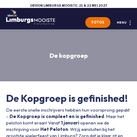
OBVION LIMBURGS MOOISTE: 21 & 22 MEI 2027
FOTOS
MENU
De kopgroep
De Kopgroep is gefinished!
De eerste snelle inschrijvers hebben hun voorsprong gepakt
–
De Kopgroep is compleet en is gefinished
. Maar het
peloton komt eraan! Vanaf
1 januari
openen we de
inschrijving voor
Het Peloton
. Wil jij aansluiten bij het
grootste wielerfeest van Limburg? Zorg dat je klaar zit en