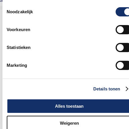
Grupetto
(inschrijfkosten: €46,00)
0%
Toestemmingsselectie
Noodzakelijk
Voorkeuren
Statistieken
Marketing
Details tonen
Alles toestaan
Weigeren