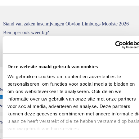
Stand van zaken inschrijvingen Obvion Limburgs Mooiste 2026
Ben jij er ook weer bij?
Inschrijven
Deze website maakt gebruik van cookies
We gebruiken cookies om content en advertenties te
personaliseren, om functies voor social media te bieden en
De kopgroep
(inschrijfkosten: €38,50)
90%
om ons websiteverkeer te analyseren. Ook delen we
informatie over uw gebruik van onze site met onze partners
Pelaton 1
voor social media, adverteren en analyse. Deze partners
(inschrijfkosten: €41,-)
0%
kunnen deze gegevens combineren met andere informatie di
u aan ze heeft verstrekt of die ze hebben verzameld op basi
Chasse Palate
(inschrijfkosten: €43,50)
0%
van uw gebruik van hun services.